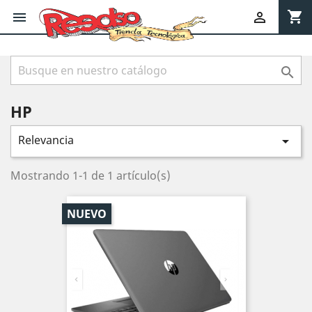
shopping_cart



HP
Relevancia

Mostrando 1-1 de 1 artículo(s)
NUEVO