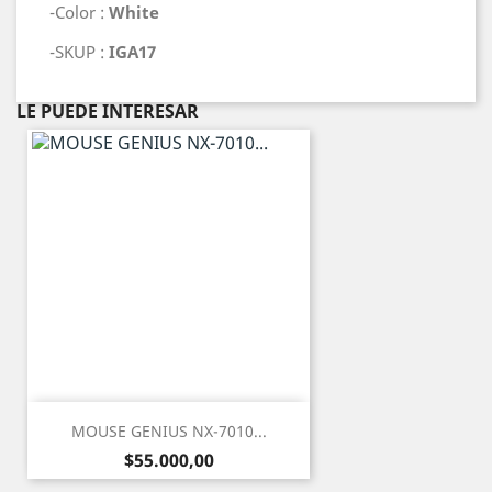
-Color :
White
-SKUP :
IGA17
LE PUEDE INTERESAR
MOUSE GENIUS NX-7010...
Precio
$55.000,00